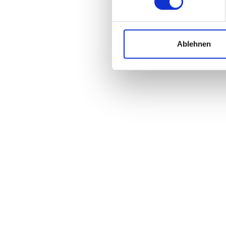
• Du bist kommunikativ, teamorientiert
• Idealerweise hast Du bereits erste E
Unser Angebot
• Modernes Arbeitsumfeld inkl. Apple-
Ablehnen
• Arbeit mit einem etablierten Tool-Setu
• Offene, direkte Kommunikation und „
• Zugang zu spannenden Sport- und Net
• Kaffee, Softdrinks und gelegentliche 
• Fitnessraum sowie kleine Wettkämpfe 
Wenn Du bereit für diese Herausforderu
Bewerbungsunterlagen mit frühestem E
ACHTUNG: Ein Praktikum ist nur im Ra
möglich. Bitte beachte dies bei deine
Dein Ansprechpartner zu dieser Position
Jule Nocker / nocker@spobis.com