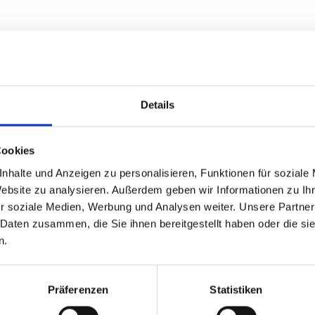
rfeld der Veranstaltung
n
ninhalten
Details
ersonal
Ort
Cookies
nhalte und Anzeigen zu personalisieren, Funktionen für soziale
erer Sponsoren
Website zu analysieren. Außerdem geben wir Informationen zu I
bersichten
r soziale Medien, Werbung und Analysen weiter. Unsere Partner
onsorenleistungen
 Daten zusammen, die Sie ihnen bereitgestellt haben oder die s
n.
en Studium (z. B. BWL, Sportmanagement,
. ä.)
nd Englischkenntnisse
Präferenzen
Statistiken
g und behältst auch in stressigen Situationen den