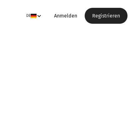
Anmelden
Registrieren
DE
Schneller bewerben
Erstelle dein Profil in wenigen Klicks,
um dich schneller auf Jobs zu
bewerben und dich in Zukunft für
Unternehmen sichtbar zu machen.
So kannst du ohne viel Mühe
attraktive Job-Angebote erhalten.
Völlig kostenlos - kein Risiko!