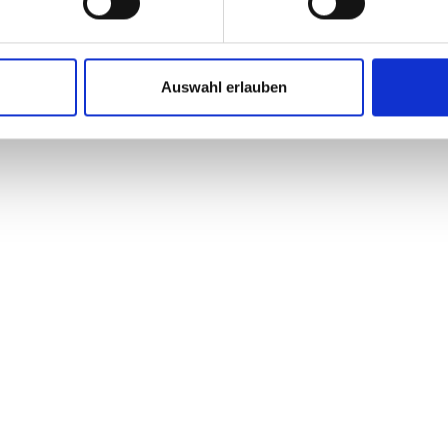
 und packst gerne mit an
rfahrungen im Eventbereich gesammelt
Equipment und Büro im Grünen (Bahrenfeld, Nähe A7)
Auswahl erlauben
p (Asana, Microsoft 365, HubSpot u. v. m.)
Du“-Kultur über alle Ebenen hinweg
working-Events
Feierabend-Drinks inklusive
an Tischtennisplatte & Dartscheibe 😉
ng bist, dann sende uns Deine vollständigen
intrittstermin bitte an bewerbung@spobis.com.
hmen eines Pflichtpraktikums im Bachelorstudium
r Bewerbung.
 ist: