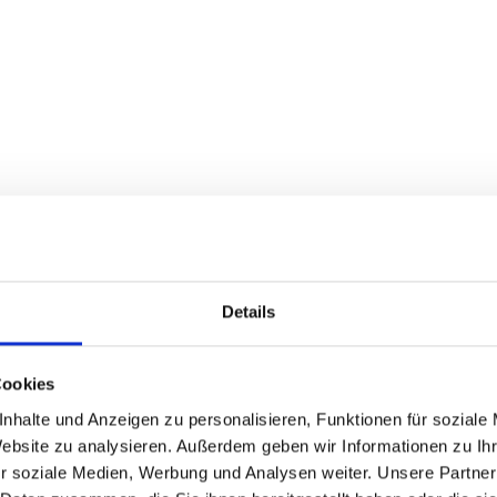
w/d) ab
Ort
Karrierelevel
Tätigkeitsber
Regensburg
Student /
Spielbetrieb
Praktikant
m/w/d)
Ort
Karrierelevel
Tätigkeitsber
Regensburg
Student /
Marketing /
Praktikant
Advertising
Details
Cookies
nhalte und Anzeigen zu personalisieren, Funktionen für soziale
Ort
Karrierelevel
Tätigkeitsber
fort
Website zu analysieren. Außerdem geben wir Informationen zu I
Regensburg
Student /
Sportlicher
Praktikant
Bereich (NLZ
r soziale Medien, Werbung und Analysen weiter. Unsere Partner
Scouting, Train