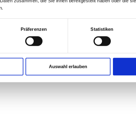
 Daten zusammen, die Sie ihnen bereitgestellt haben oder die s
n.
Präferenzen
Statistiken
Ort
Karrierelevel
Tätigkeitsber
Hamburg
Berufseinsteiger
Personalabteil
Auswahl erlauben
gement
Ort
Karrierelevel
Tätigkeitsber
Hamburg
Berufseinsteiger
Merchandisin
formen
Ort
Karrierelevel
Tätigkeitsber
Hamburg
Berufseinsteiger
Digitalisierung /