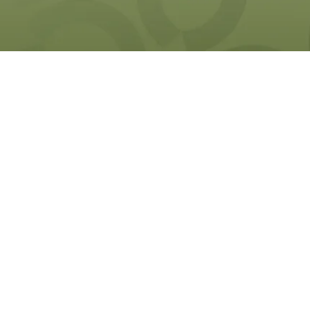
Karrierelevel
Sprache
Platziere deine
Stellenanzeige
eich
zielgenau im
/
hrung
Sportbusiness.