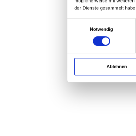
möglicherweise mit weiteren
der Dienste gesammelt habe
Einwilligungsauswahl
Personalreferent/-in (m/w/d)
Notwendig
HSV Fußball AG & Co. KGaA
Ablehnen
Mitarbeiter/-in (m/w/d) Produktmana
Merchandising
HSV Fußball AG & Co. KGaA
Mitarbeiter/-in (m/w/d) Digitale Platt
HSV Fußball AG & Co. KGaA