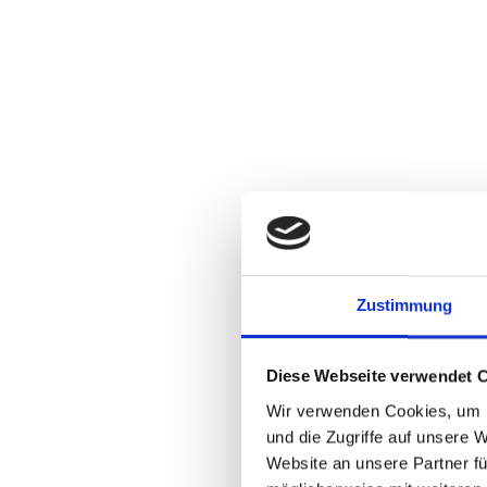
Praktikant Marketing & Kids Club (m/
dem 28.09.2026
SSV Jahn Regensburg
Praktikant Marketing & Vertrieb B2C (
SSV Jahn Regensburg
Zustimmung
Diese Webseite verwendet 
Wir verwenden Cookies, um I
Jahn Feriencamp Trainer (m/w/d) ab so
und die Zugriffe auf unsere 
SSV Jahn Regensburg
Website an unsere Partner fü