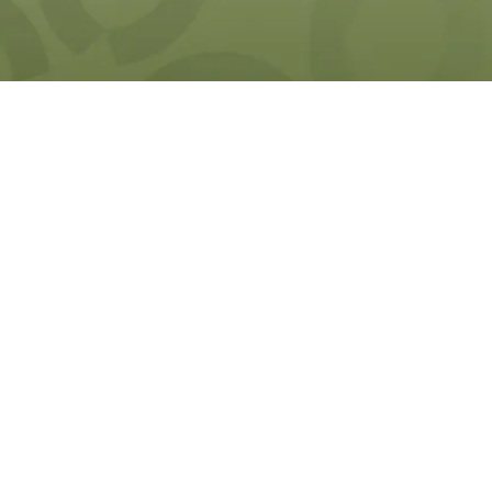
Tag
Top Jobs
Die Filterkombination ergibt keine Ergebnisse.
KAUFMÄNNISCHE VORSTÄNDIN /
KAUFMÄNNISCHEN VORSTAND (w/m/d)
Zentrum für Safe Sport