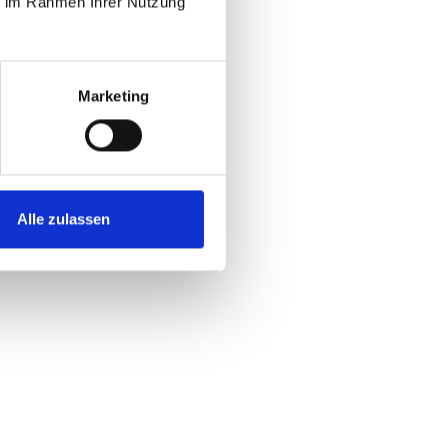
ie im Rahmen Ihrer Nutzung
Marketing
eich
ung
Alle zulassen
eich
g
eich
 IT