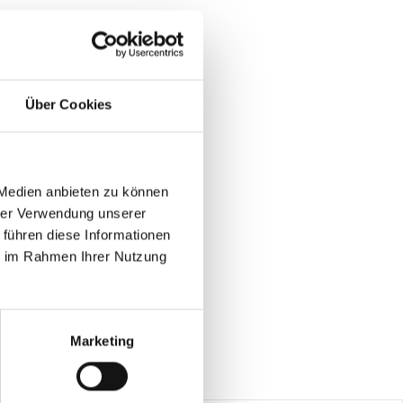
Sport-Club Freiburg e.V. website
Über Cookies
 Medien anbieten zu können
ligadebüt feiern konnte. Mit
nstanz, ist es dem Sport-Club seitdem
hrer Verwendung unserer
 führen diese Informationen
ie im Rahmen Ihrer Nutzung
Marketing