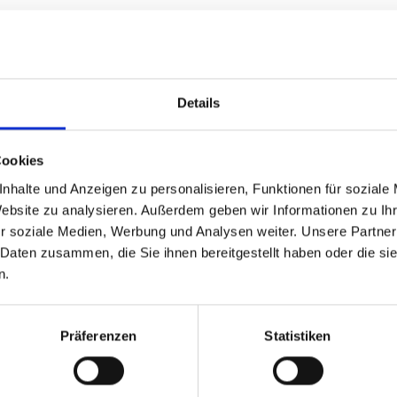
1904
Details
Cookies
nhalte und Anzeigen zu personalisieren, Funktionen für soziale
knapp 90 Jahre, bis der SC in der Saison 1993/94 sein Bundes
liären Klima im Club und seinem Umfeld sowie personeller Ko
Website zu analysieren. Außerdem geben wir Informationen zu I
 gestellten Konkurrenz auf Augenhöhe zu begegnen.
r soziale Medien, Werbung und Analysen weiter. Unsere Partner
cial Media
 Daten zusammen, die Sie ihnen bereitgestellt haben oder die s
n.
Präferenzen
Statistiken