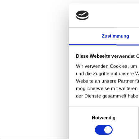
201-500
Verein
Freiburg im Breisgau
Über das Unternehmen
Jobs
Zustimmung
Über das Unternehmen
Diese Webseite verwendet 
Wir verwenden Cookies, um I
Im Frühjahr 1904 gegründet, dauerte es 
wirtschaftlicher Weitsicht, einem fami
und die Zugriffe auf unsere 
gelungen, der finanziell oftmals besser
Website an unsere Partner fü
Kontaktdaten
So
möglicherweise mit weiteren
der Dienste gesammelt habe
Telefon:
0761 38551-259
E-Mail:
L.Waldvogel@scfreiburg.com
Einwilligungsauswahl
Notwendig