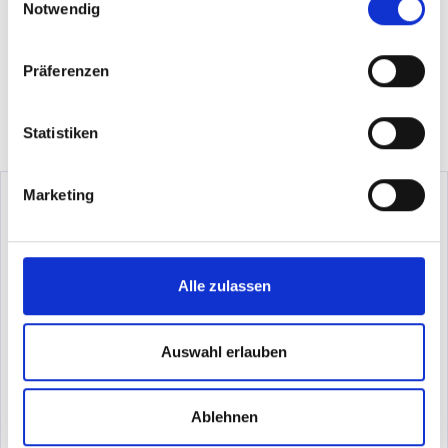
Kontaktdaten
Notwendig
E-Mail:
fenchel@sfg-turniere.de
Social Media
Präferenzen
Statistiken
Marketing
Job-Newsletter
Erhalte wöchentlich zahlreiche Jobangebote per E-Mail.
Alle zulassen
Auswahl erlauben
Ablehnen