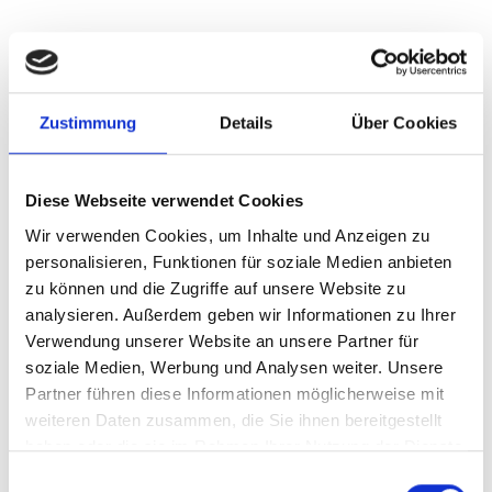
1-10
Event
2012
SFG Turniere / Germany Cup website
Zustimmung
Details
Über Cookies
Über das Unternehmen
Jobs
Diese Webseite verwendet Cookies
Wir verwenden Cookies, um Inhalte und Anzeigen zu
Über das Unternehmen
personalisieren, Funktionen für soziale Medien anbieten
zu können und die Zugriffe auf unsere Website zu
Wir sind: Ein Event-Veranstalter, der internationale
analysieren. Außerdem geben wir Informationen zu Ihrer
Jugenfußballturniere in Deutschland organisiert. Für das
Verwendung unserer Website an unsere Partner für
Jahr 2025 planen wir 16 Events mit ca. 18.000
soziale Medien, Werbung und Analysen weiter. Unsere
Teilnehmern an 12 Standorten: Termine: (Standorte der
Turniere) 30. Mai - 1. Juni 2025 Trier, Arendsee 6. - 8. Juni
Partner führen diese Informationen möglicherweise mit
2025 (Pfingsten) Berlin, Frankfurt 13. - 15. Juni 2025
weiteren Daten zusammen, die Sie ihnen bereitgestellt
Bodensee, Arendsee, Venlo 20. - 22. Juni 2025 München,
haben oder die sie im Rahmen Ihrer Nutzung der Dienste
Dortmund, Brahmsee 27. - 29. Juni 2025 Alfsee, Kehl,
Berlin 4. - 6. Juli 2025 Regensburg
gesammelt haben.
Einwilligungsauswahl