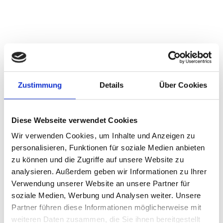
51-200
Verein
1966
Hallescher Fußballclub e.V. website
Über das Unternehmen
Jobs
Zustimmung
Details
Über Cookies
Über das Unternehmen
Diese Webseite verwendet Cookies
Wir verwenden Cookies, um Inhalte und Anzeigen zu
Der Hallesche FC wurde am 26. Januar 1966 gegründet
und ist ein Traditionsverein mit einer bewegten
personalisieren, Funktionen für soziale Medien anbieten
Geschichte. Zu den größten Erfolgen zählen die
zu können und die Zugriffe auf unsere Website zu
Teilnahme am UEFA-Cup, zahlreiche Jahre in der DDR-
analysieren. Außerdem geben wir Informationen zu Ihrer
Oberliga und der 2. Bundesliga sowie eine zwölfjährige
Verwendung unserer Website an unsere Partner für
Zugehörigkeit zur 3. Liga. Als vielfacher
Landespokalsieger und zweifacher FDGB-Pokalsieger der
soziale Medien, Werbung und Analysen weiter. Unsere
DDR hat der HFC bleibende Spuren im deutschen Fußball
Partner führen diese Informationen möglicherweise mit
hinterlassen. Nach dem Abstieg in die Regionalliga
weiteren Daten zusammen, die Sie ihnen bereitgestellt