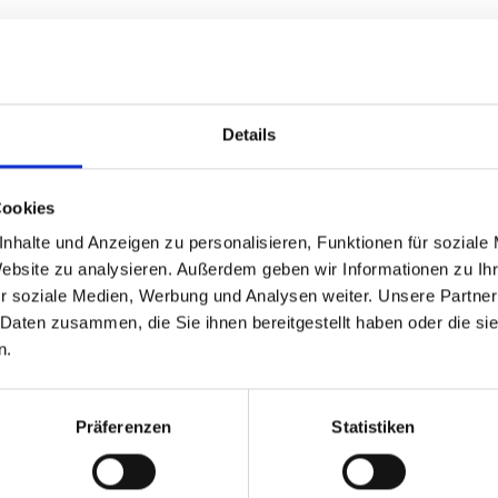
Details
Cookies
ürttembergs mit Abteilungen für Leichtathletik, Hockey, Faus
nhalte und Anzeigen zu personalisieren, Funktionen für soziale
s Cannstatt, das, was die Stuttgarter meinen, wenn sie, „189
Website zu analysieren. Außerdem geben wir Informationen zu I
 modernen Strukturen und der Liebe zur stolzen Tradition uns
r soziale Medien, Werbung und Analysen weiter. Unsere Partner
ts auf der Suche nach Mitarbeitern und Mitarbeiterinnen, di
 Daten zusammen, die Sie ihnen bereitgestellt haben oder die s
ial Media
n.
Präferenzen
Statistiken