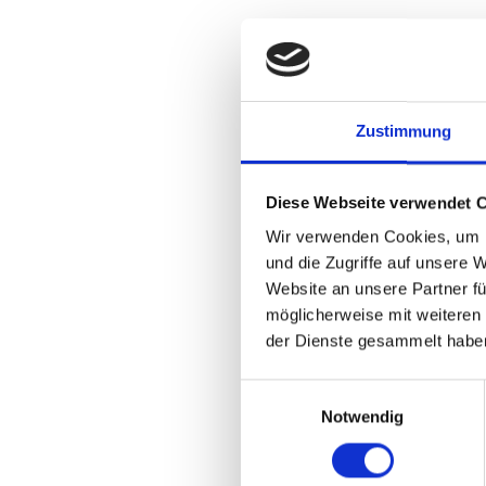
201-500
Club
2017
Stuttgart
About the company
Jobs
Zustimmung
About the company
Diese Webseite verwendet 
Wir sind der größte Sportverein Baden-W
Wir verwenden Cookies, um I
die Weiß-Roten, die Jungs und Mädels au
und die Zugriffe auf unsere 
und Mitarbeiterinnen in der Verwaltung,
Website an unsere Partner fü
mit viel Herz und Leidenschaft. Und ste
möglicherweise mit weiteren
Contact details
Soc
der Dienste gesammelt habe
Email:
bewerbung@vfb-stuttgart.de
Einwilligungsauswahl
Notwendig