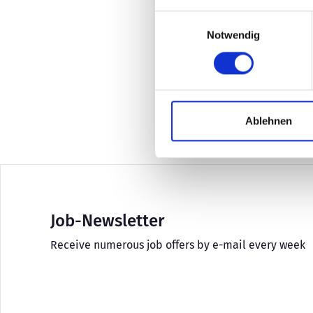
Erfolg ist eng mit dem Engagement und 
Einwilligungsauswahl
auch weiterhin auf der Erfolgsspur zu b
Notwendig
möchten.
Contact details
So
Email:
germany.hr@infrontsports.com
Ablehnen
Job-Newsletter
Receive numerous job offers by e-mail every week