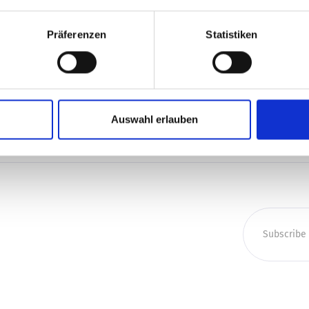
den Fähigkeiten unserer Mitarbeiter/-innen verbunden – sie 
leiben, suchen wir Talente, die gemeinsam mit uns die Zukunf
Präferenzen
Statistiken
cial Media
Auswahl erlauben