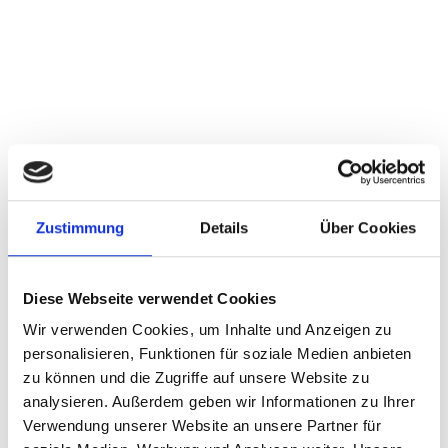
201-500
Club
2014
HSV Fußball AG & Co. KGaA website
About the company
Jobs
Zustimmung
Details
Über Cookies
About the company
Moin und ein herzliches Willkommen beim HSV! Bei uns
hast du die Gelegenheit, als Team hinter dem Team
Diese Webseite verwendet Cookies
eines sturmerprobten Fußball-Bundesligisten zu
Wir verwenden Cookies, um Inhalte und Anzeigen zu
arbeiten. Der HSV ist als größter Club in Hamburg ein
wesentlicher Wirtschaftsfaktor und das sportliche
personalisieren, Funktionen für soziale Medien anbieten
Aushängeschild dieser Stadt. Dabei bauen wir auf ein
zu können und die Zugriffe auf unsere Website zu
starkes, traditionsreiches Fundament: unsere Raute,
analysieren. Außerdem geben wir Informationen zu Ihrer
unser Volksparkstadion, auf mehr als 100.000 Mitglieder
Verwendung unserer Website an unsere Partner für
und drei Millionen Fans, die Stadt Hamburg und alle, die