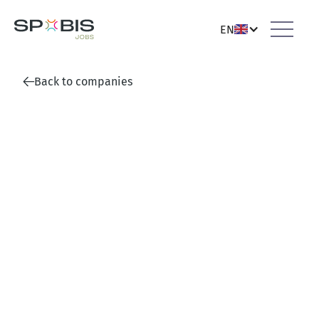
EN
Back to companies
HSV Fußball AG & Co. KGaA
Hamburg