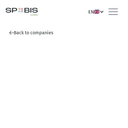
EN
Back to companies
dekoGraphics GmbH
Sankt Leon-Rot