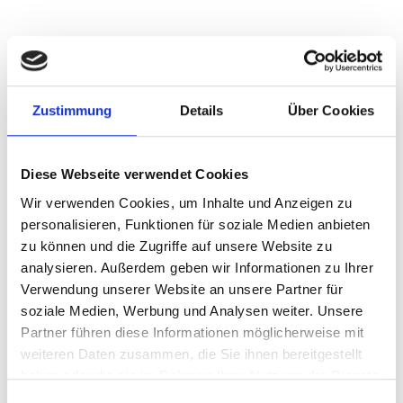
11-50
Service provider
1994
dekoGraphics GmbH website
Zustimmung
Details
Über Cookies
About the company
Jobs
Diese Webseite verwendet Cookies
Wir verwenden Cookies, um Inhalte und Anzeigen zu
About the company
personalisieren, Funktionen für soziale Medien anbieten
zu können und die Zugriffe auf unsere Website zu
Wir sind dekoGraphics. Wir sind einer der Marktführer im
Bereich der professionellen und hochwertigen
analysieren. Außerdem geben wir Informationen zu Ihrer
Textilveredelung. Woran wir das festmachen? Unter
Verwendung unserer Website an unsere Partner für
anderem an unseren Kunden: Zu diesen zählen nicht nur
soziale Medien, Werbung und Analysen weiter. Unsere
professionelle Fußballvereine der 1. / 2. / 3. Liga,
Partner führen diese Informationen möglicherweise mit
internationale Top Clubs und Verbände, sondern auch
führende Hersteller der Corporate Wear, sowie große
weiteren Daten zusammen, die Sie ihnen bereitgestellt
Fashion Brands. Seit über 30 Jahren gestalten wir die
haben oder die sie im Rahmen Ihrer Nutzung der Dienste
Zukunft der Textilveredelung durch ein starkes
gesammelt haben.
Einwilligungsauswahl